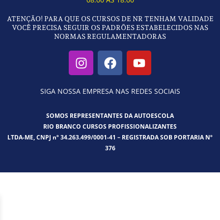
ATENÇÃO! PARA QUE OS CURSOS DE NR TENHAM VALIDADE
VOCÊ PRECISA SEGUIR OS PADRÕES ESTABELECIDOS NAS
NORMAS REGULAMENTADORAS
I
F
Y
n
a
o
s
c
u
t
e
t
SIGA NOSSA EMPRESA NAS REDES SOCIAIS
a
b
u
g
o
b
SOMOS REPRESENTANTES DA AUTOESCOLA
r
o
e
RIO BRANCO CURSOS PROFISSIONALIZANTES
LTDA-ME, CNPJ nº 34.263.499/0001-41 – REGISTRADA SOB PORTARIA Nº
a
k
376
m