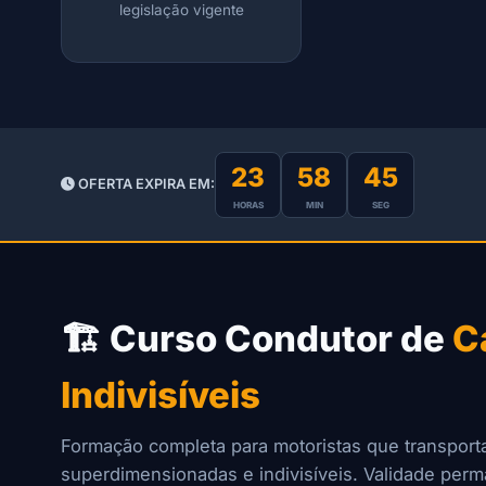
legislação vigente
23
58
45
OFERTA EXPIRA EM:
HORAS
MIN
SEG
🏗️ Curso Condutor de
C
Indivisíveis
Formação completa para motoristas que transport
superdimensionadas e indivisíveis. Validade per