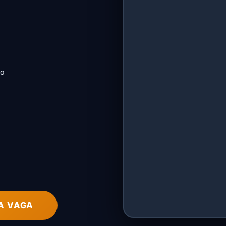
ão
A VAGA