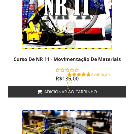
Curso De NR 11 - Movimentação De Materiais
Avaliação
R$
135,00
0
de
5
ADICIONAR AO CARRINHO