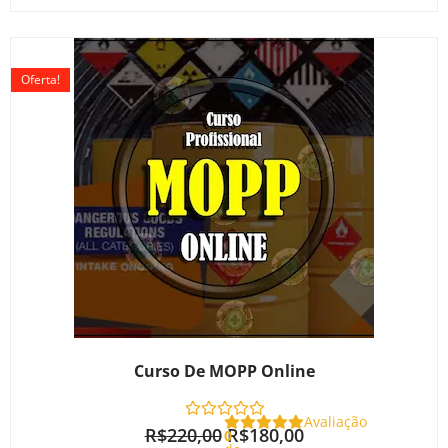
O
O
preço
preço
Oferta!
original
atual
era:
é:
R$220,00.
R$180,00.
Curso De MOPP Online
Avaliação
R$
220,00
R$
180,00
0