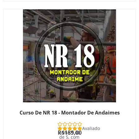
Curso De NR 18 - Montador De Andaimes
Avaliado
R$
189,00
como
5.00
de 5, com