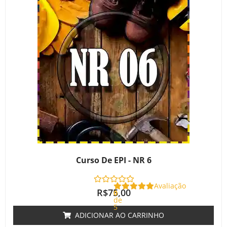
Curso De EPI - NR 6
Avaliação
R$
75,00
0
de
5
ADICIONAR AO CARRINHO