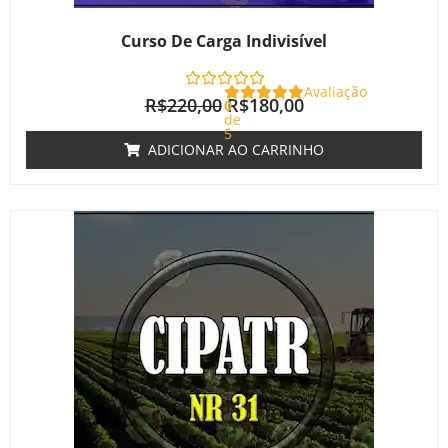
Curso De Carga Indivisível
Avaliação
R$
220,00
R$
180,00
0
de
5
ADICIONAR AO CARRINHO