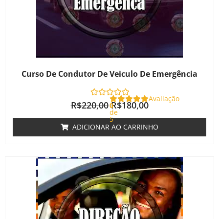
Curso De Condutor De Veiculo De Emergência
Avaliação
R$
220,00
R$
180,00
0
de
5
ADICIONAR AO CARRINHO