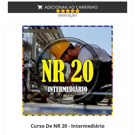
baseado
em
ADICIONAR AO CARRINHO
1
avaliação
de cliente
Curso De NR 20 - Intermediário