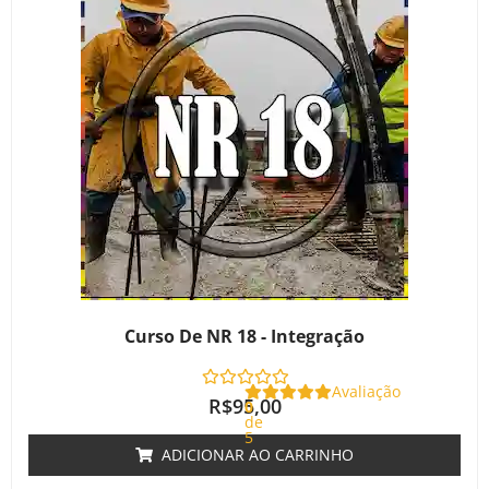
Curso De NR 18 - Integração
Avaliação
R$
95,00
0
de
5
ADICIONAR AO CARRINHO