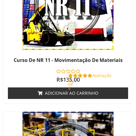
Curso De NR 11 - Movimentação De Materiais
Avaliação
R$
135,00
0
de
5
ADICIONAR AO CARRINHO