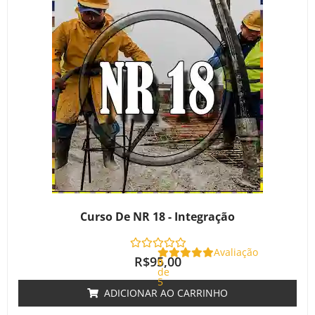
Curso De NR 18 - Integração
Avaliação
R$
95,00
0
de
5
ADICIONAR AO CARRINHO