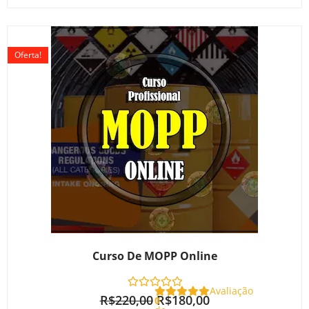
O
O
preço
preço
Oferta!
original
atual
era:
é:
R$220,00.
R$180,00.
Curso De MOPP Online
Avaliação
R$
220,00
R$
180,00
0