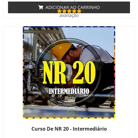
baseado
em
ADICIONAR AO CARRINHO
1
avaliação
de cliente
Curso De NR 20 - Intermediário