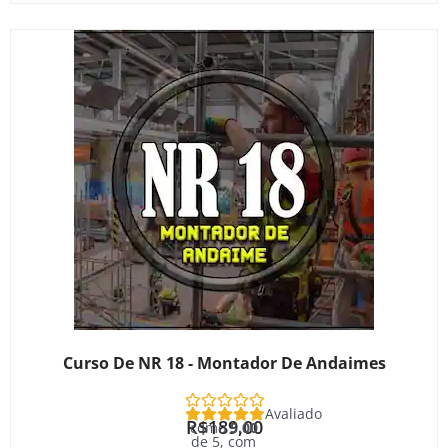
Curso De NR 18 - Montador De Andaimes
Avaliado
R$
189,00
como
5.00
de 5, com