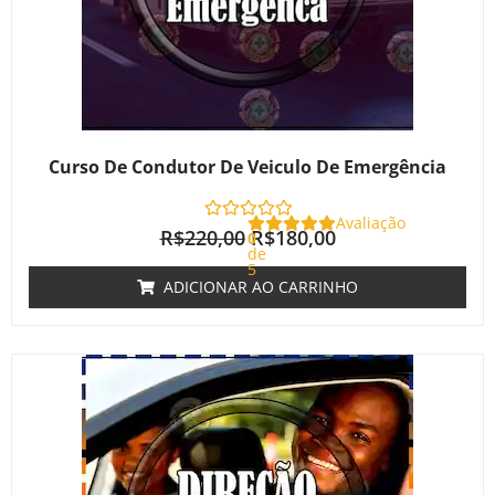
Curso De Condutor De Veiculo De Emergência
Avaliação
R$
220,00
R$
180,00
0
de
5
ADICIONAR AO CARRINHO