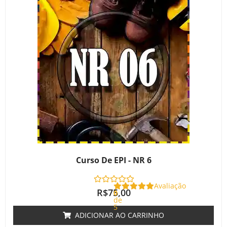
Curso De EPI - NR 6
Avaliação
R$
75,00
0
de
5
ADICIONAR AO CARRINHO