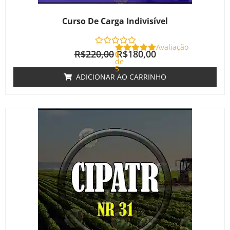
Curso De Carga Indivisível
Avaliação
R$
220,00
R$
180,00
0
de
5
ADICIONAR AO CARRINHO