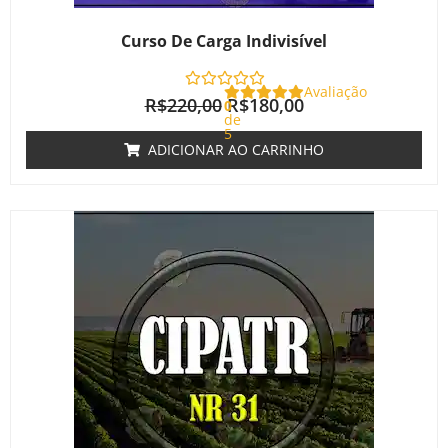
Curso De Carga Indivisível
Avaliação
R$
220,00
R$
180,00
0
de
5
ADICIONAR AO CARRINHO