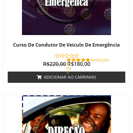
Curso De Condutor De Veiculo De Emergência
Avaliação
R$
220,00
R$
180,00
0
de
5
ADICIONAR AO CARRINHO