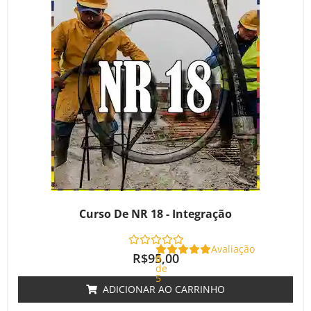
Curso De NR 18 - Integração
Avaliação
R$
95,00
0
de
5
ADICIONAR AO CARRINHO