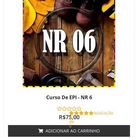
Curso De EPI - NR 6
Avaliação
R$
75,00
0
de
5
ADICIONAR AO CARRINHO