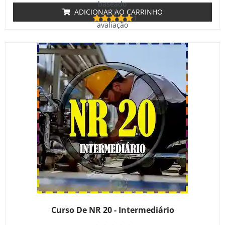
baseado
em
ADICIONAR AO CARRINHO
1
avaliação
de cliente
Curso De NR 20 - Intermediário