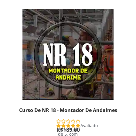
Curso De NR 18 - Montador De Andaimes
Avaliado
R$
189,00
como
5.00
de 5, com