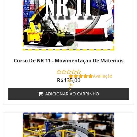
Curso De NR 11 - Movimentação De Materiais
Avaliação
R$
135,00
0
de
5
ADICIONAR AO CARRINHO