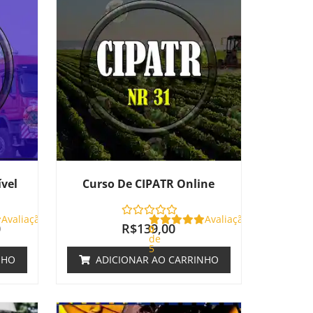
atual
é:
.
R$180,00.
ível
Curso De CIPATR Online
Avaliação
Avaliação
0
R$
139,00
0
de
5
NHO
ADICIONAR AO CARRINHO