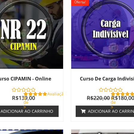
Oferta!
original
era:
R$220,00
urso CIPAMIN - Online
Curso De Carga Indivis
Avaliação
R$
139,00
R$
220,00
R$
180,0
0
0
de
de
5
5
ADICIONAR AO CARRINHO
ADICIONAR AO CARRI