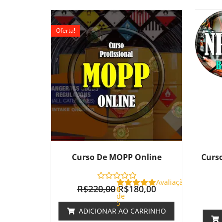
O
O
preço
preço
Oferta!
original
atual
era:
é:
R$220,00.
R$180,00.
Curso De MOPP Online
Curso
Avaliação
R$
220,00
R$
180,00
0
de
5
ADICIONAR AO CARRINHO