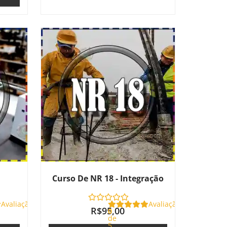
Curso De NR 18 - Integração
Avaliação
Avaliação
R$
95,00
0
de
5