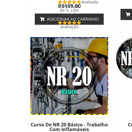
Avaliado
R$
189,00
como
5.00
de 5, com
baseado
em
ADICIONAR AO CARRINHO
1
avaliação
de cliente
Curso De NR 20 Básico - Trabalho
C
Com Inflamáveis