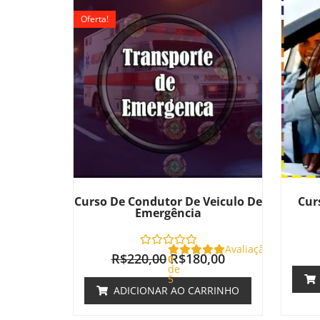
preço
preço
Oferta!
original
atual
era:
é:
R$220,00.
R$180,00.
Curso De Condutor De Veiculo De
Cur
Emergência
Avaliação
R$
220,00
R$
180,00
0
de
5
ADICIONAR AO CARRINHO