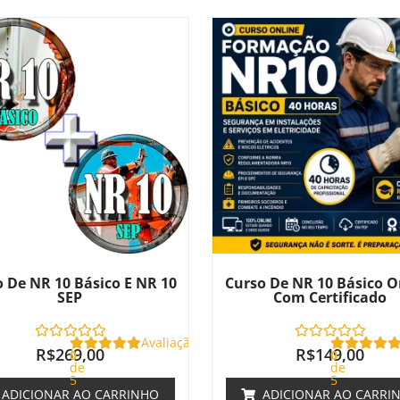
 De NR 10 Básico E NR 10
Curso De NR 10 Básico O
SEP
Com Certificado
Avaliação
R$
269,00
R$
149,00
0
0
de
de
5
5
ADICIONAR AO CARRINHO
ADICIONAR AO CARRI