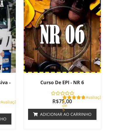
iva -
Curso De EPI - NR 6
Avaliação
R$
75,00
0
Avaliação
de
5
ADICIONAR AO CARRINHO
NHO