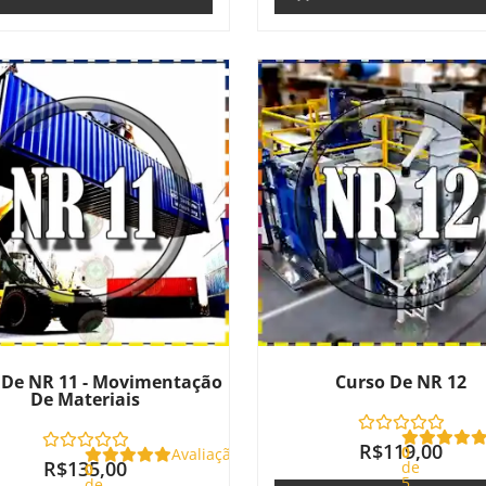
 De NR 11 - Movimentação
Curso De NR 12
De Materiais
R$
119,00
0
Avaliação
R$
135,00
de
0
5
de