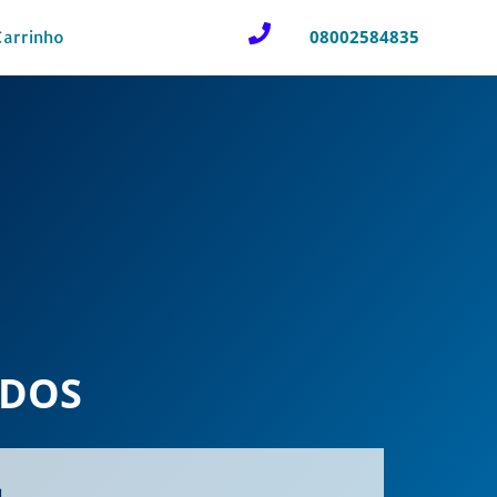
08002584835
Carrinho
ADOS