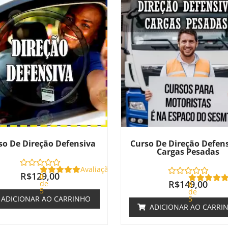
so De Direção Defensiva
Curso De Direção Defens
Cargas Pesadas
Avaliação
R$
129,00
0
R$
149,00
de
0
5
de
ADICIONAR AO CARRINHO
5
ADICIONAR AO CARRI