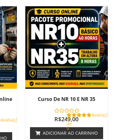
nline
Curso De NR 10 E NR 35
Avaliação
R$
249,00
0
Avaliação
de
5
ADICIONAR AO CARRINHO
NHO