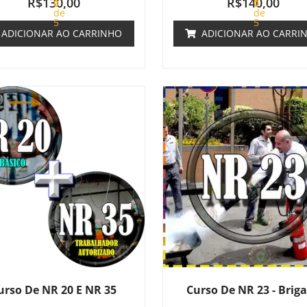
R$
130,00
R$
140,00
0
0
de
de
5
5
ADICIONAR AO CARRINHO
ADICIONAR AO CARRI
urso De NR 20 E NR 35
Curso De NR 23 - Brig