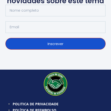
novidades sobre este tema
Nome
completo
Email
Inscrever
POLITICA DE PRIVACIDADE
POLÍTICA DE REEMBOLSO