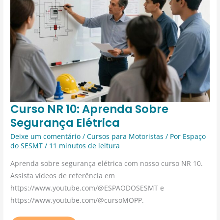
CURSO
Curso NR 10: Aprenda Sobre
NR
10:
Segurança Elétrica
APRENDA
SOBRE
SEGURANÇA
ELÉTRICA
Deixe um comentário
/
Cursos para Motoristas
/ Por
Espaço
do SESMT
/
11 minutos de leitura
Aprenda sobre segurança elétrica com nosso curso NR 10.
Assista vídeos de referência em
https://www.youtube.com/@ESPAODOSESMT e
https://www.youtube.com/@cursoMOPP.