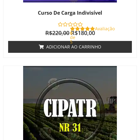
Curso De Carga Indivisível
Avaliação
R$
220,00
R$
180,00
0
de
5
ADICIONAR AO CARRINHO