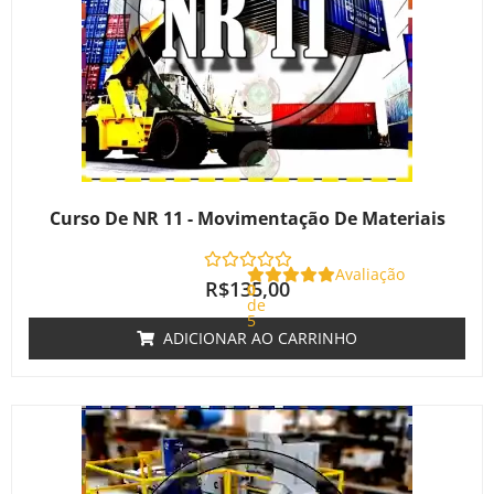
Curso De NR 11 - Movimentação De Materiais
Avaliação
R$
135,00
0
de
5
ADICIONAR AO CARRINHO