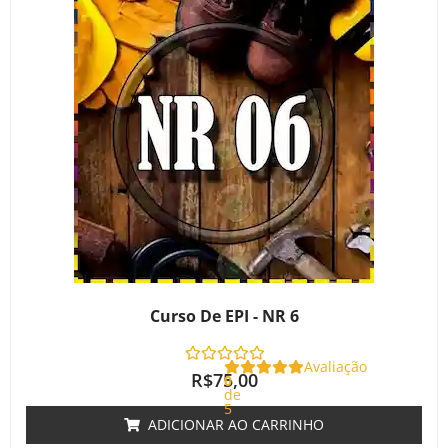
Curso De EPI - NR 6
Avaliação
R$
75,00
0
de
5
ADICIONAR AO CARRINHO