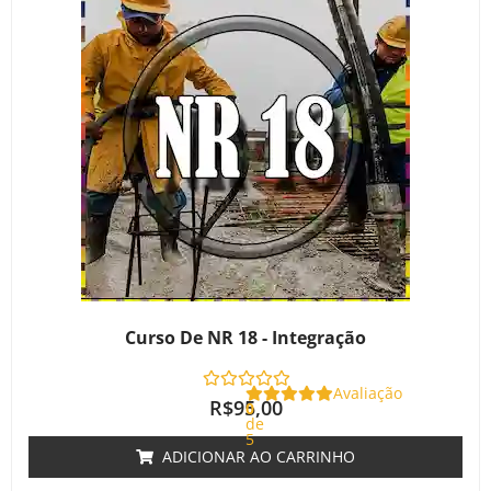
Curso De NR 18 - Integração
Avaliação
R$
95,00
0
de
5
ADICIONAR AO CARRINHO