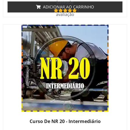
baseado
em
ADICIONAR AO CARRINHO
1
avaliação
de cliente
Curso De NR 20 - Intermediário