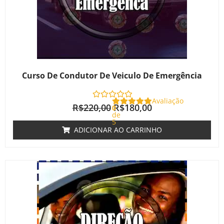
Curso De Condutor De Veiculo De Emergência
Avaliação
R$
220,00
R$
180,00
0
de
5
ADICIONAR AO CARRINHO