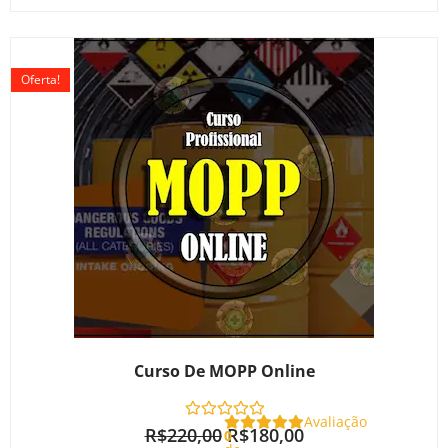
O
O
preço
preço
Oferta!
original
atual
era:
é:
R$220,00.
R$180,00.
Curso De MOPP Online
Avaliação
R$
220,00
R$
180,00
0