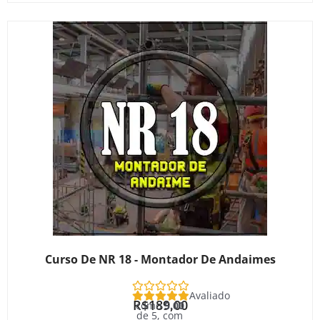
Curso De NR 18 - Montador De Andaimes
Avaliado
R$
189,00
como
5.00
de 5, com