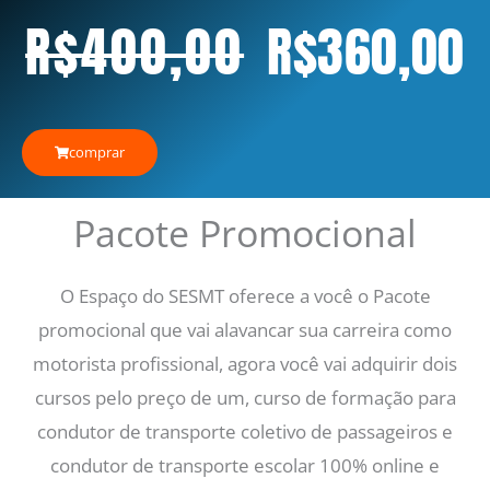
O
R$
400,00
R$
360,00
preço
original
a
comprar
era:
é
Pacote Promocional
R$400,00
R
O Espaço do SESMT oferece a você o Pacote
promocional que vai alavancar sua carreira como
motorista profissional, agora você vai adquirir dois
cursos pelo preço de um, curso de formação para
condutor de transporte coletivo de passageiros e
condutor de transporte escolar 100% online e