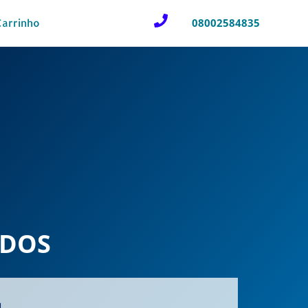
08002584835
Carrinho
ADOS