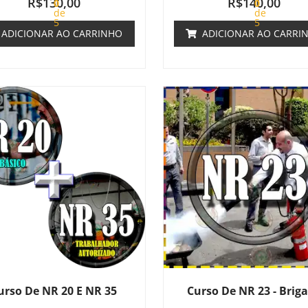
R$
130,00
R$
140,00
0
0
de
de
5
5
ADICIONAR AO CARRINHO
ADICIONAR AO CARRI
urso De NR 20 E NR 35
Curso De NR 23 - Brig