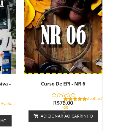
iva -
Curso De EPI - NR 6
Avaliação
R$
75,00
0
Avaliação
de
5
ADICIONAR AO CARRINHO
NHO