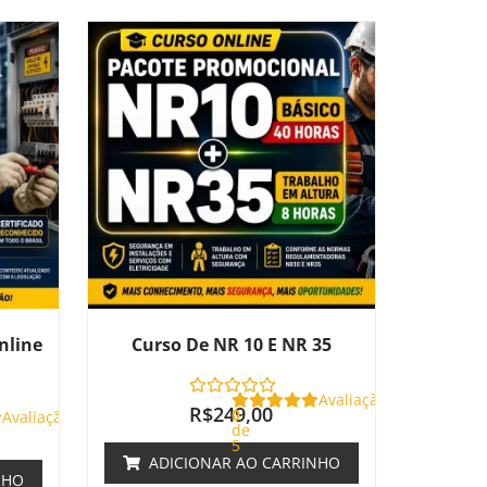
nline
Curso De NR 10 E NR 35
Avaliação
R$
249,00
0
Avaliação
de
5
ADICIONAR AO CARRINHO
NHO