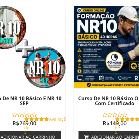
 De NR 10 Básico E NR 10
Curso De NR 10 Básico O
SEP
Com Certificado
Avaliação
R$
269,00
R$
149,00
0
0
de
de
5
5
ADICIONAR AO CARRINHO
ADICIONAR AO CARRI