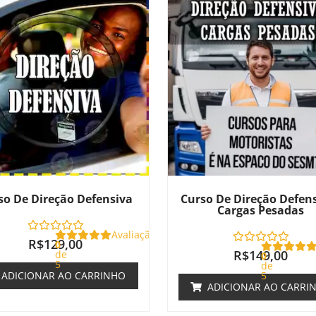
so De Direção Defensiva
Curso De Direção Defens
Cargas Pesadas
Avaliação
R$
129,00
0
R$
149,00
de
0
5
de
ADICIONAR AO CARRINHO
5
ADICIONAR AO CARRI