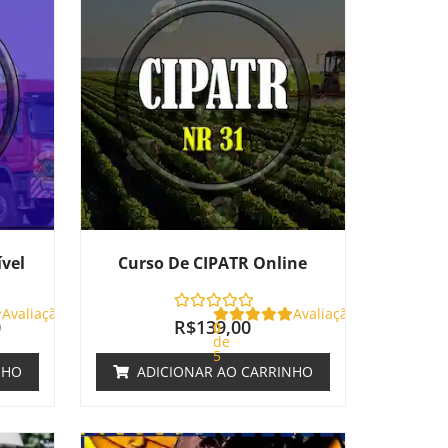
atual
é:
.
R$180,00.
ível
Curso De CIPATR Online
Avaliação
Avaliação
0
R$
139,00
0
de
5
NHO
ADICIONAR AO CARRINHO