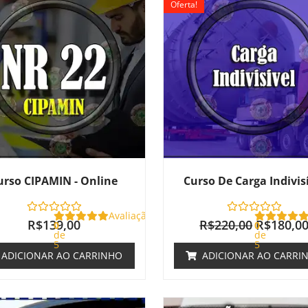
Oferta!
original
era:
R$220,00
urso CIPAMIN - Online
Curso De Carga Indivis
Avaliação
R$
139,00
R$
220,00
R$
180,0
0
0
de
de
5
5
ADICIONAR AO CARRINHO
ADICIONAR AO CARRI