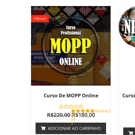
O
O
preço
preço
Oferta!
original
atual
era:
é:
R$220,00.
R$180,00.
Curso De MOPP Online
Curso
Avaliação
R$
220,00
R$
180,00
0
de
5
ADICIONAR AO CARRINHO