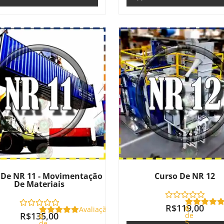
 De NR 11 - Movimentação
Curso De NR 12
De Materiais
R$
119,00
0
Avaliação
R$
135,00
de
0
5
de