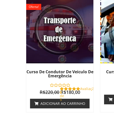
preço
preço
Oferta!
original
atual
era:
é:
R$220,00.
R$180,00.
Curso De Condutor De Veiculo De
Cur
Emergência
Avaliação
R$
220,00
R$
180,00
0
de
5
ADICIONAR AO CARRINHO