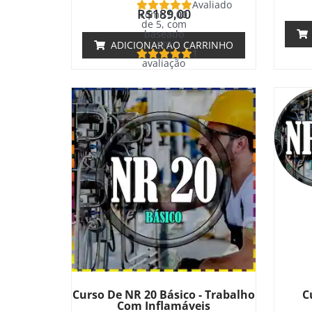
Avaliado
R$
189,00
como
5.00
de 5, com
baseado
em
ADICIONAR AO CARRINHO
1
avaliação
de cliente
Curso De NR 20 Básico - Trabalho
C
Com Inflamáveis