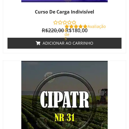
Curso De Carga Indivisível
Avaliação
R$
220,00
R$
180,00
0
de
5
ADICIONAR AO CARRINHO