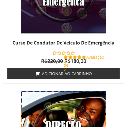
Curso De Condutor De Veiculo De Emergência
Avaliação
R$
220,00
R$
180,00
0
de
5
ADICIONAR AO CARRINHO