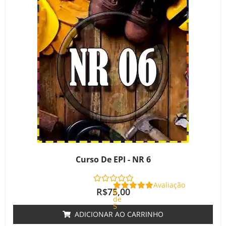
Curso De EPI - NR 6
Avaliação
R$
75,00
0
de
5
ADICIONAR AO CARRINHO