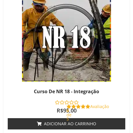
Curso De NR 18 - Integração
Avaliação
R$
95,00
0
de
5
ADICIONAR AO CARRINHO