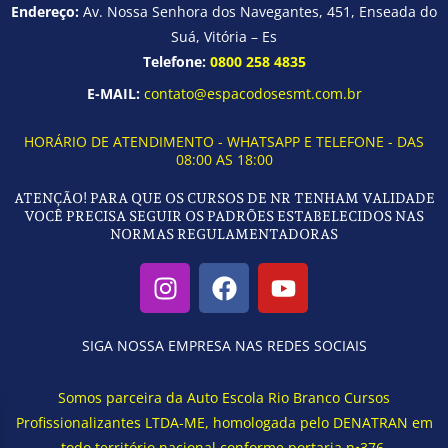
Endereço:
Av. Nossa Senhora dos Navegantes, 451, Enseada do
Suá, Vitória – Es
Telefone:
0800 258 4835
E-MAIL:
contato@espacodosesmt.com.br
HORÁRIO DE ATENDIMENTO - WHATSAPP E TELEFONE - DAS
08:00 AS 18:00
ATENÇÃO! PARA QUE OS CURSOS DE NR TENHAM VALIDADE
VOCÊ PRECISA SEGUIR OS PADRÕES ESTABELECIDOS NAS
NORMAS REGULAMENTADORAS
I
F
Y
n
a
o
s
c
u
t
e
t
SIGA NOSSA EMPRESA NAS REDES SOCIAIS
a
b
u
g
o
b
Somos parceira da Auto Escola Rio Branco Cursos
r
o
e
Profissionalizantes LTDA-ME, homologada pelo DENATRAN em
todo território nacional conforme portaria n•376.