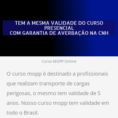
TEM A MESMA VALIDADE DO CURSO
PRESENCIAL
COM GARANTIA DE AVERBAÇÃO NA CNH
Curso MOPP Online
O curso mopp é destinado a profissionais
que realizam transporte de cargas
perigosas, o mesmo tem validade de 5
anos. Nosso curso mopp tem validade em
todo o Brasil.