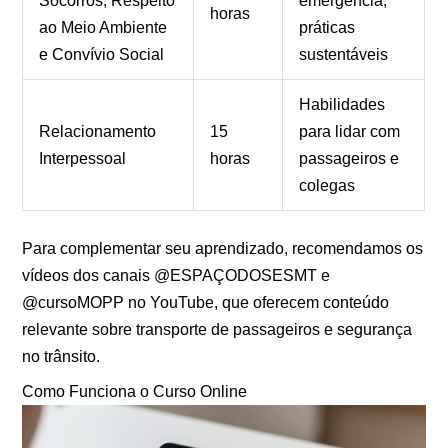
Socorros, Respeito
emergência,
horas
ao Meio Ambiente
práticas
e Convívio Social
sustentáveis
Habilidades
Relacionamento
15
para lidar com
Interpessoal
horas
passageiros e
colegas
Para complementar seu aprendizado, recomendamos os
vídeos dos canais @ESPAÇODOSESMT e
@cursoMOPP no YouTube, que oferecem conteúdo
relevante sobre transporte de passageiros e segurança
no trânsito.
Como Funciona o Curso Online