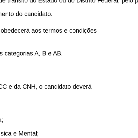
de trânsito do Estado ou do Distrito Federal, pelo
mento do candidato.
 obedecerá aos termos e condições
 categorias A, B e AB.
ACC e da CNH, o candidato deverá
a;
sica e Mental;