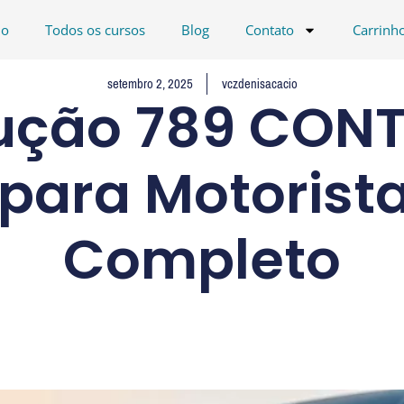
io
Todos os cursos
Blog
Contato
Carrinh
setembro 2, 2025
vczdenisacacio
ução 789 CON
para Motorist
Completo