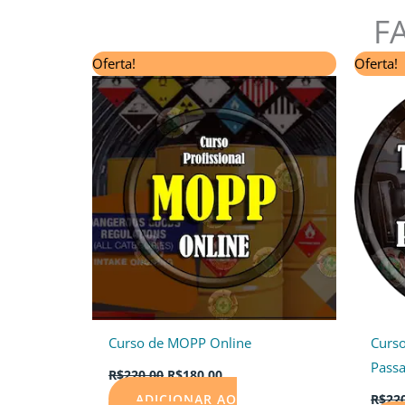
F
O
O
Oferta!
Oferta!
preço
preço
original
atual
era:
é:
R$220,00.
R$180,00.
Curso de MOPP Online
Curso
Passa
R$
220,00
R$
180,00
ADICIONAR AO
R$
22