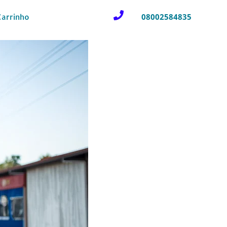
08002584835
Carrinho