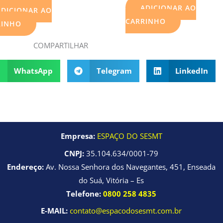
ADICIONAR AO
ADICIONAR AO
CARRINHO
RINHO
COMPARTILHAR
WhatsApp
Telegram
LinkedIn
Empresa:
ESPAÇO DO SESMT
CNPJ:
35.104.634/0001-79
Endereço:
Av. Nossa Senhora dos Navegantes, 451, Enseada
do Suá, Vitória – Es
Telefone:
0800 258 4835
E-MAIL:
contato@espacodosesmt.com.br