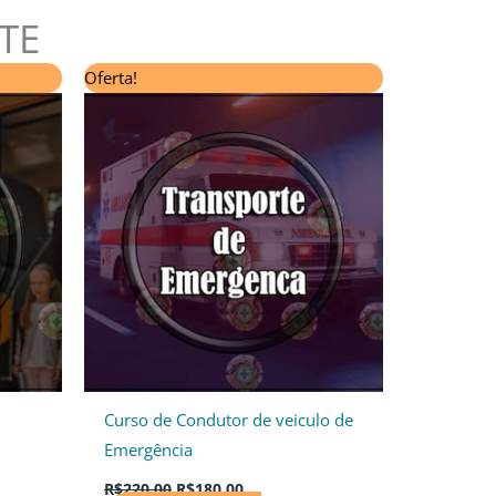
TE
O
O
Oferta!
preço
preço
original
atual
era:
é:
R$220,00.
R$180,00.
Curso de Condutor de veiculo de
Emergência
R$
220,00
R$
180,00